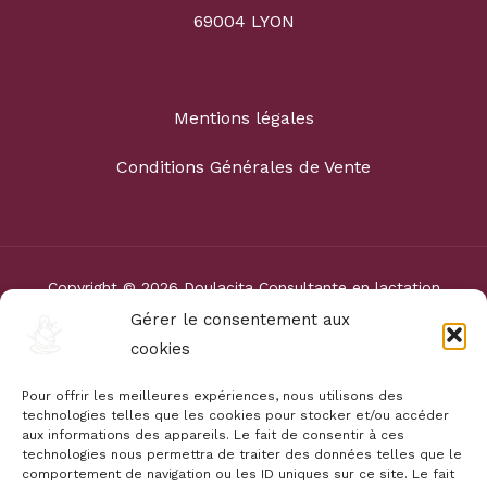
69004 LYON
Mentions légales
Conditions Générales de Vente
Copyright © 2026 Doulacita Consultante en lactation
IBCLC-Doula à Lyon. Powered by Doulacita Consultante
Gérer le consentement aux
en lactation IBCLC-Doula à Lyon.
cookies
Pour offrir les meilleures expériences, nous utilisons des
technologies telles que les cookies pour stocker et/ou accéder
aux informations des appareils. Le fait de consentir à ces
technologies nous permettra de traiter des données telles que le
comportement de navigation ou les ID uniques sur ce site. Le fait