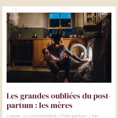
Aller
Navigation
MAI
au
de
ME
contenu
l’article
Les grandes oubliées du post-
partum : les mères
Laisser un commentaire
/
Post-partum
/ Par